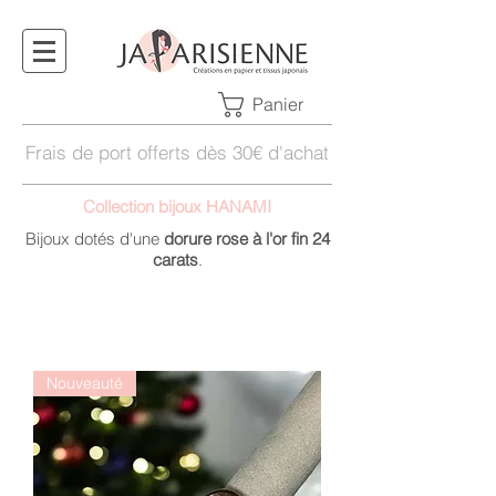
Panier
Frais de port offerts dès 30€ d'achat
Collection bijoux HANAMI
Bijoux dotés d'une
dorure rose à l'or fin 24
carats
.
Toutes les créations Japarisienne sont
originales, imaginées et réalisées à la
main.
Nouveauté